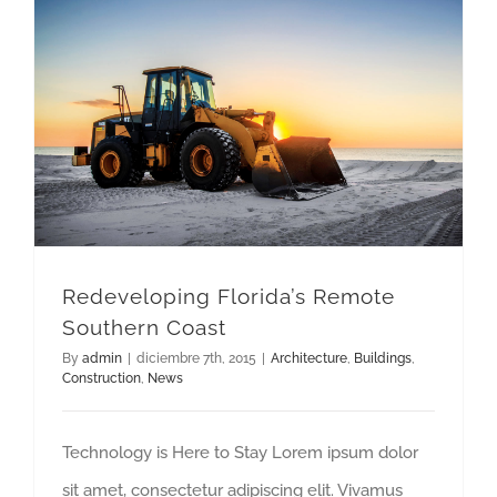
Redeveloping Florida’s Remote Southern Coast
Redeveloping Florida’s Remote
Southern Coast
By
admin
|
diciembre 7th, 2015
|
Architecture
,
Buildings
,
Construction
,
News
Technology is Here to Stay Lorem ipsum dolor
sit amet, consectetur adipiscing elit. Vivamus