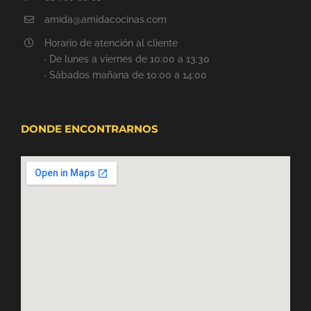
amida@amidacocinas.com
Horario de atención al cliente
· De lunes a viernes de 10:00 a 13:30
· Sábados mañana de 10:00 a 14:00
DONDE ENCONTRARNOS