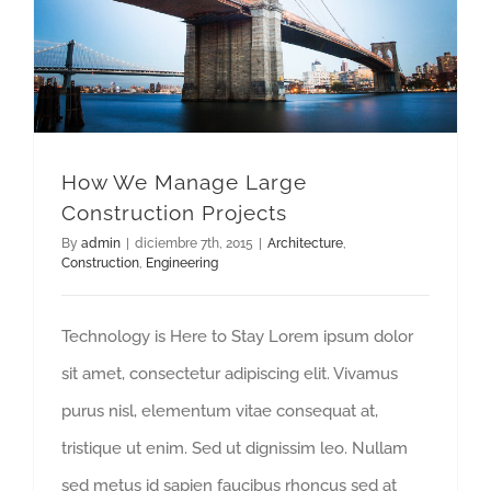
How We Manage Large Construction Projects
How We Manage Large
Construction Projects
By
admin
|
diciembre 7th, 2015
|
Architecture
,
Construction
,
Engineering
Technology is Here to Stay Lorem ipsum dolor
sit amet, consectetur adipiscing elit. Vivamus
purus nisl, elementum vitae consequat at,
tristique ut enim. Sed ut dignissim leo. Nullam
sed metus id sapien faucibus rhoncus sed at