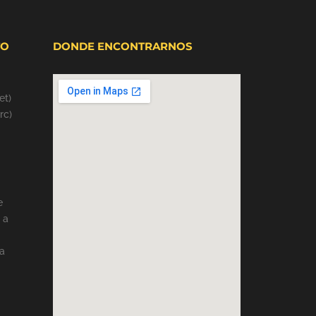
TO
DONDE ENCONTRARNOS
et)
rc)
e
 a
a